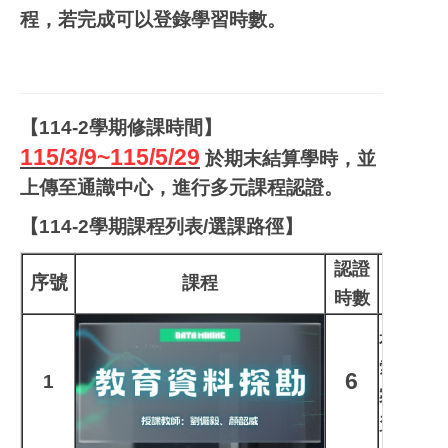
程，若完成可以登錄學習時數。
【114-2學期修課時間】
115/3/9~115/5/29
於期末結算學時，並
上傳至通識中心，進行多元課程認證。
【114-2學期課程列表/選課路徑】
認證
序號
課程
時數
本課程帶
索與分析
6
1
案例，演
資料分析