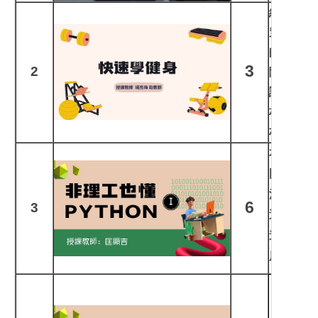
維持好的
穿搭，相
師大運動
3
2
隊，以影
識。本課
材」、「
材」等…
本課程旨
門與應用
法、資料
6
3
透過實作
進行資料
用技能。
*
本課程
本課程旨