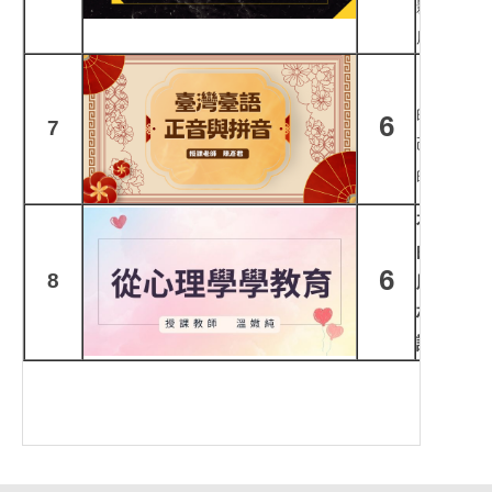
影響，培
用態度。
「發音正
的，但很
6
7
己會曉講
的腔口差
本課程將
的五大學
6
8
腦神經科
材施教、
讀本課程