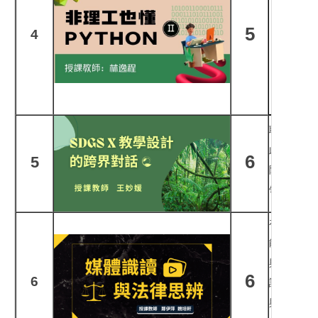
與應用的
5
4
法、資
並透過
Pyth
型建構
聯合國永續
此如何應
6
5
除了介紹S
領，適合
在資訊爆
能力，並
與社群媒
6
6
訊息、媒
與時事討