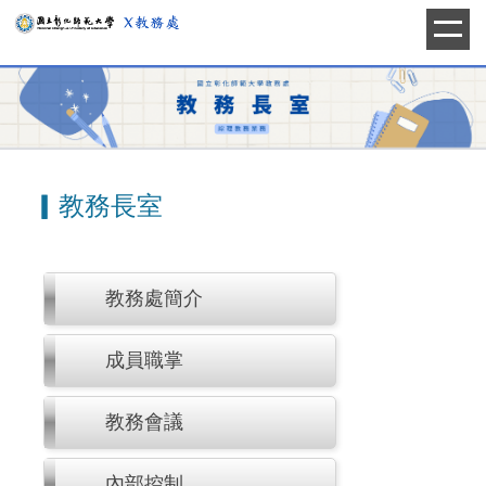
跳
到
主
要
內
容
區
▎教務長室
教務處簡介
成員職掌
教務會議
內部控制