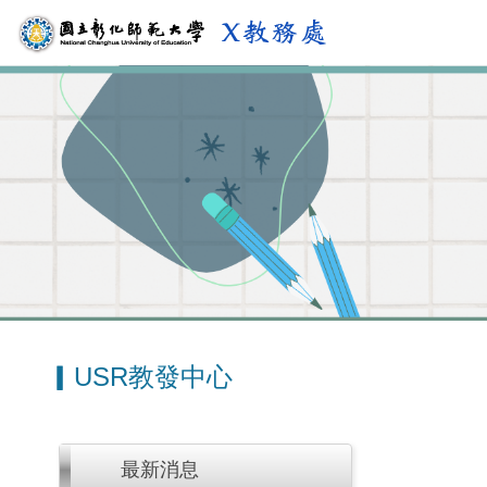
跳
到
主
要
內
容
區
▎USR教發中心
最新消息