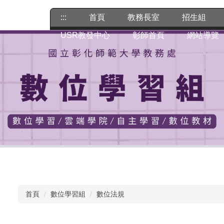
:::
首頁
教務長室
招生組
USR教發中心
彰師首頁
網站導覽
首頁
數位學習組
數位法規