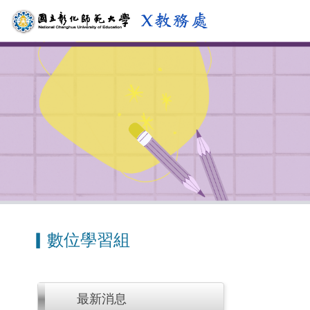
跳
到
主
要
內
容
區
▎數位學習組
最新消息