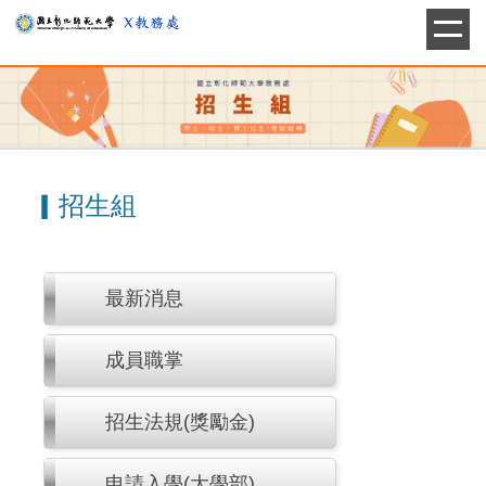
跳
到
主
要
內
容
區
▎招生組
最新消息
成員職掌
招生法規(獎勵金)
申請入學(大學部)