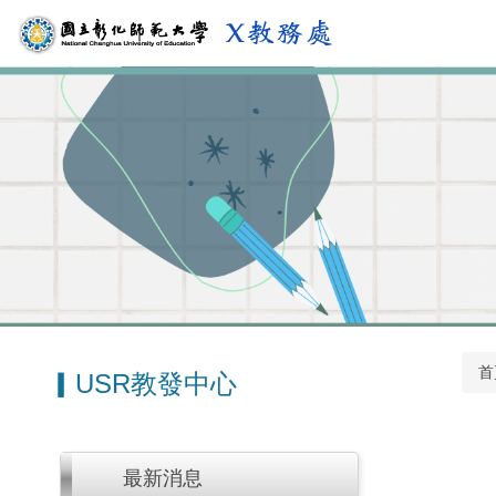
跳
到
主
要
內
容
區
首
▎USR教發中心
最新消息