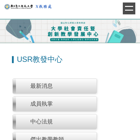
跳
到
主
要
內
容
區
▎USR教發中心
最新消息
成員執掌
中心法規
傑出教學教師