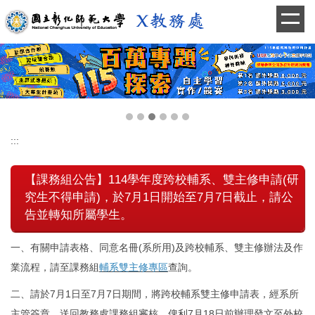
跳
到
主
要
內
容
區
:::
【課務組公告】114學年度跨校輔系、雙主修申請(研
究生不得申請)，於7月1日開始至7月7日截止，請公
告並轉知所屬學生。
一、有關申請表格、同意名冊(系所用)及跨校輔系、雙主修辦法及作
業流程，請至課務組
輔系雙主修專區
查詢。
二、請於7月1日至7月7日期間，將跨校輔系雙主修申請表，經系所
主管簽章，送回教務處課務組審核，俾利7月18日前辦理發文至外校