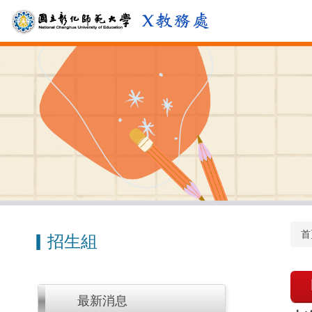
跳
到
主
要
內
容
區
首
▎招生組
最新消息