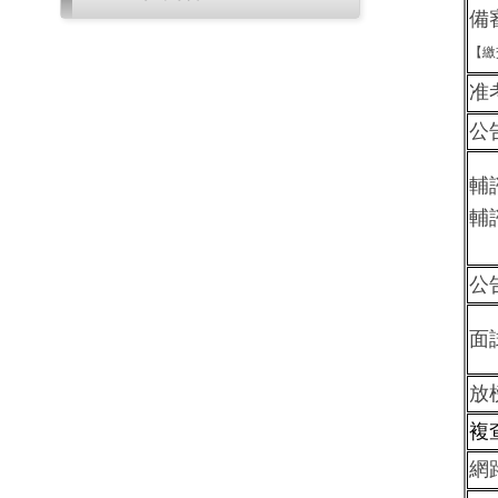
備
【繳
准
公
輔
輔
公
面
放
複
網