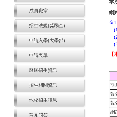
本
成員職掌
網
※1
招生法規(獎勵金)
(1
(2
申請入學(大學部)
(3
【
申請表單
歷屆招生資訊
簡
招生相關資訊
報
他校招生訊息
報
網
常見問答