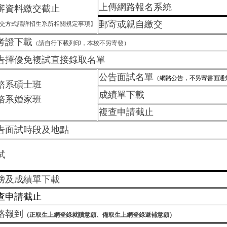
上傳網路報名系統
審資料繳交截止
郵寄或親自繳交
交方式請詳招生系所相關規定事項】
考證下載
（請自行下載列印，本校不另寄發）
告擇優免複試直接錄取名單
公告
面試名單
（網路公告，不另寄書面通
諮系碩士班
成績單下載
諮系婚家班
複查申請截止
告面試時段及地點
試
榜及成績單下載
查申請截止
路報到
（正取生上網登錄就讀意願、備取生上網登錄遞補意願）