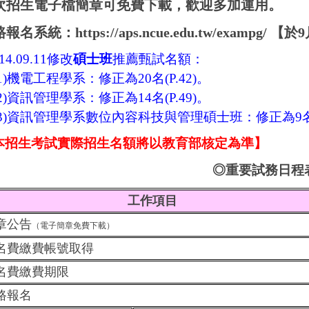
次招生電子檔簡章可免費下載，歡迎多加運用。
路報名系統：
https://aps.ncue.edu.tw/exampg/
【於9
14.09.11修改
碩士班
推薦甄試名額：
)
機電工程學系：修正為20名(P.42)。
)
資訊管理學系：修正為14名(P.49)。
)
資訊管理學系數位內容科技與管理碩士班：修正為9名(P
本招生考試實際招生名額將以教育部核定為準】
◎重要試務日程
工作項目
章公告
（電子簡章免費下載）
名費繳費帳號取得
名費繳費期限
路報名