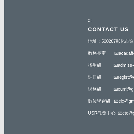
:::
CONTACT US
地址：500207彰化
教務長室
📧
acadaf
招生組
📧
admiss
註冊組
📧
regist@
課務組
📧
curri@g
數位學習組
📧
elc@gm
USR教發中心
📧
cte@g