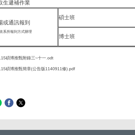
取生遞補作業
碩士班
場或通訊報到
依系所報到方式辦理
博士班
115碩博推甄附錄三~十一.odt
115碩博推甄簡章(公告版1140911修).pdf