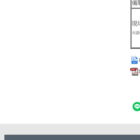
備
現
※請