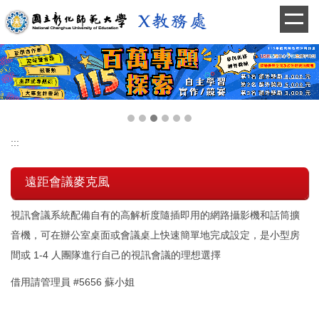
跳
到
主
要
內
容
區
:::
遠距會議麥克風
視訊會議系統配備自有的高解析度隨插即用的網路攝影機和話筒擴
音機，可在辦公室桌面或會議桌上快速簡單地完成設定，是小型房
間或 1-4 人團隊進行自己的視訊會議的理想選擇
借用請管理員 #5656 蘇小姐