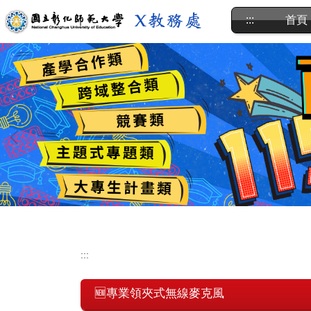
跳
:::
首頁
到
主
要
內
容
區
:::
🆕專業領夾式無線麥克風