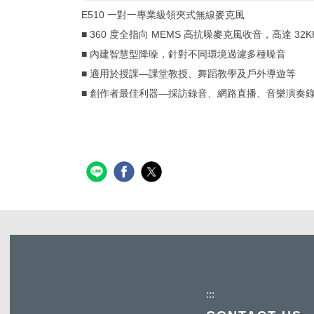
E510 一對一專業級領夾式無線麥克風
■ 360 度全指向 MEMS 高抗噪麥克風收音，高達 32
■ 內建智慧型降噪，針對不同環境過濾多種噪音
■ 適用於授課—課堂教授、舞蹈教學及戶外導遊等
■ 創作者最佳利器—採訪錄音、網路直播、音樂演奏
:::