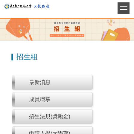
跳
到
主
要
內
容
區
▎招生組
最新消息
成員職掌
招生法規(獎勵金)
申請入學(大學部)