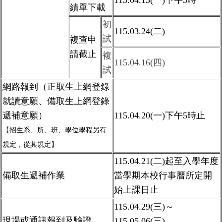
115.04.13(一)下午5時
績單下載
初
115.03.24(二)
試
複查申
請截止
複
115.04.16(四)
試
網路報到（正取生上網登錄
就讀意願、備取生上網
登錄
遞補意願）
115.04.20(一)
下午
5
時止
【
招生系、所、班、學位學程另有
規定，從其規定】
115.04.21(二)
起至入學年度
備取生遞補作業
當學期本校行事曆所定
開
始上課日止
115.04.29(
三)～
現場或通訊報到及驗證
115.05.06(
三)