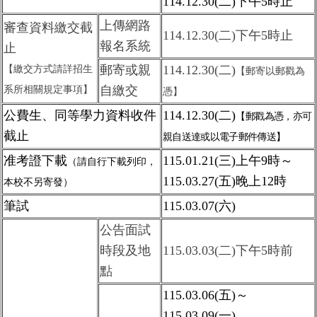
114.12.30(二)下午5
時止
上傳網路
審查資料繳交截
114.12.30(二)下午5時止
報名系統
止
郵寄或親
114.12.30(二)
【繳交方式請詳招生
【郵寄以郵戳為
自繳交
系所
相關
規定事項】
憑】
公費生、同等學力資料收件
114.12.30(二)
【
郵戳為憑，亦可
截止
親自送達或以電子郵件傳送】
准考證下載
115.01.21(三)上午
9時
～
（請自行下載列印，
115.03.27(五)晚上12時
本校不另寄發）
筆試
115.03.07(六
)
公告面試
時段及地
115.03.03(二)下午5時前
點
115.03.06(
五)～
115.03.09(
一)