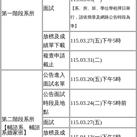
面試
【系、所、班、學位學程擇日舉
第一階段
系所
行，請依簡章及網路公告時段為
準
】
放榜及成
115.03.27(
五)下午
5
時
績單下載
複查申請
115.03.31(二)
截止
公告進入
115.03.20(
五)下午
5
時
面試名單
公告面試
時段及地
115.03.24(
二)下午
5
時前
點
第二階段系所
面試
115.03.27(
五)
【輔諮系、輔諮
系
婚家班】
放榜及成