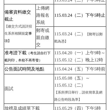
115.03.24（二）下午5時止
上傳網
備審資料繳交
路報名
115.03.24（二）下午5時止
截止
系統
【繳交方式請詳招
郵寄或
115.03.24（二）
生系所相關規
定
事
【郵寄以郵
親自繳
項】
戳為憑】
交
准考證下載
115.04.20（一）上午9時～
（考生請自行下
115.05.12（二）晚上12時
載列印，本校不再寄發）
公告面試時間及地點
115.04.24（五）下午5時前
115.05.08（五）～
115.05.12（二）
面試
【系所擇日舉行，請依簡章及網
路公告時段為準】
放榜及成績單下載
115.05.29（四）下午5時