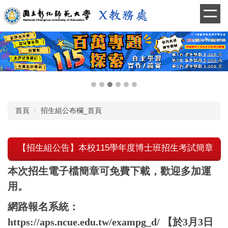
跳
到
主
要
內
容
區
首頁
招生組公布欄_首頁
【招生組公告】本校115學年度博士班招生考試簡章
本次招生電子檔簡章可免費下載，歡迎多加運
用。
網路報名系統：
https://aps.ncue.edu.tw/exampg_d/
【於3月3日