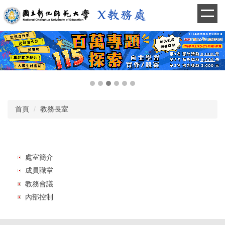
跳
到
主
要
內
容
區
首頁
教務長室
處室簡介
成員職掌
教務會議
內部控制