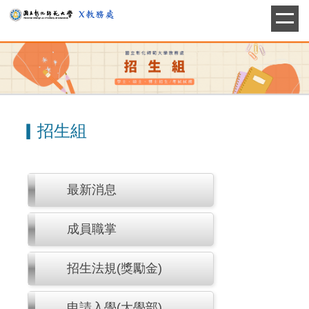
跳
到
主
要
內
容
區
▎招生組
最新消息
成員職掌
招生法規(獎勵金)
申請入學(大學部)