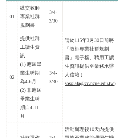
繳交教師
3/4-
01
專業社群
3/30
規劃書
提供社群
請於115年3月30日前將
工讀生資
「教師專業社群規劃
訊
書」電子檔、聘用工讀
(1) 應屆畢
生資訊提供至業務承辦
業生聘期
3/4-
人信箱 (
02
為4-6月
3/30
sosolala@cc.ncue.edu.tw
)
(2) 非應屆
畢業生聘
期自4-11
月
活動辦理後10天內提供
社群運作
3/4-
單據至業務管理同仁辦