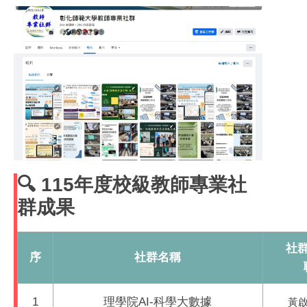
🔍 115年度校級教師專業社
群成果
社
序
社群名稱
1
理學院AI-科學大數據
黃啟