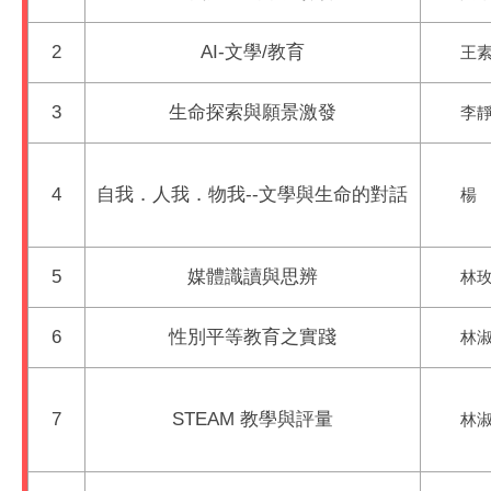
2
AI-文學/教育
王素
3
生命探索與願景激發
李靜
4
自我．人我．物我--文學與生命的對話
楊 
5
媒體識讀與思辨
林玫
6
性別平等教育之實踐
林淑
7
STEAM 教學與評量
林淑