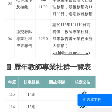
03
及核銷
11/30
理核銷，最後核銷為11
月30日，逾期歉難核銷
請於115年12月10日前
繳交教師
提供「教師專業社群」
04
專業社群
12/10
成果報告書至業務承辦
成果報告
人信箱 (
yachi@cc.ncue.edu.tw
)
🧾 歷年教師專業社群一覽表
年度
核定組數
因故停辦
核定公告
115
14組
-
📎 表單下載
114
15組
-