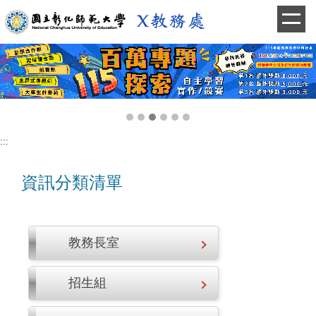
跳
到
主
要
內
容
區
:::
資訊分類清單
教務長室
招生組