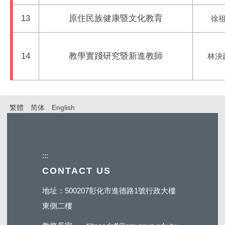
13
原住民族健康暨文化教育
徐祖
14
教學實踐研究暨新進教師
林泱
繁體
简体
English
:::
CONTACT US
地址：500207彰化市進德路1號行政大樓
東側二樓